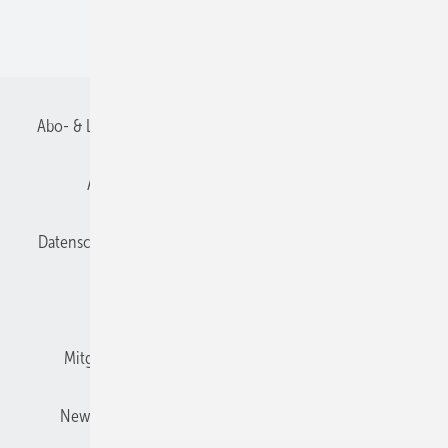
Recht + Regeln
Abo- & Leserservice
AGB
Alle Inhalte chronologisch
Anmelden
Anmeldung und Registrierung
Datenschutz
E-Paper
Gentner Verlag
Impressum
Karriere bei Gentner
Kontakt
Mitgliedschaften und Engagement
Mediaservice
Newsletter
Privacy Manager
Redaktionsbeirat