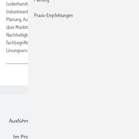
Isolierhandwerk, Dämmstoffhersteller und Betreiber von
Industrieanlagen. Viermal jährlich bietet es Fachinformationen zu
Praxis-Empfehlungen
Planung, Ausführung, Betrieb, Digitalisierung und Recht. Es informiert
über Marktneuheiten, neue Regelungen und Herausforderungen wie
Nachhaltigkeit und Energieeffizienz. Interviews, Praxisprojekte und
Fachbegriffe geben einen Überblick über Trends und
Lösungsansätze.
Teilen
Link kopieren
Unsere Themen
Ausführung
Betrieb + Ausbildung
Im Fokus
Im Profil
Planung
Praxis-Empfehlungen