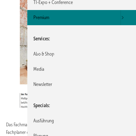
TI-Expo + Conference
Premium
Services
Abo & Shop
Media
Newsletter
Specials
Ausführung
Das Fachmagazin TI – Technische Isolierung richtet sich an
Fachplaner der Technischen Gebäudeausrüstung, das
Planung