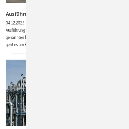
Kermann
Ausführungen für technische
Dämmungen
04.12.2023
-
In diesem Beitrag geht es um die fachgerechte
Ausführung von Luftleitungsdämmungen. Punkt 1 wird im unten
genannten Beitrag „Dämmung eckiger Luftleitungen“ erläutert. Hier
geht es um Punkt 2 von 5 aus meiner
Auflistung.