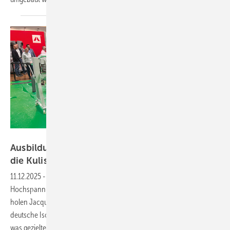
Foto: Karlheinz Kermann
Ausbildung, Europameister – ein Blick hinter
die
Kulissen
11.12.2025
-
Eine Woche Training in Nördlingen, zwei Tage
Hochspannung in Roskilde: Beim europäischen WKSB-Wettbewerb
holen Jacqueline Baden und Julian Brükner den Titel für das
deutsche Isolierhandwerk. Aus Trainerperspektive zeigt der Beitrag,
was gezieltes Coaching, digitale Blechbearbeitung und der Vergleich