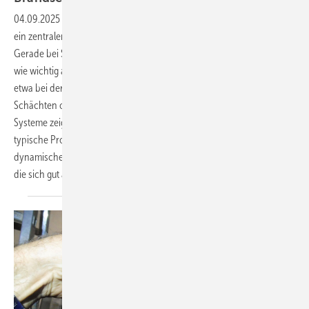
04.09.2025
-
Der bauliche und haustechnische Brandschutz ist längst
ein zentraler Bestandteil des Berufsbilds im WKS-Isolierhandwerk.
Gerade bei Sanierungen und Umbauten älterer Gebäude zeigt sich,
wie wichtig aktuelles Know-how und passgenaue Lösungen sind –
etwa bei der Nachrüstung von Brandschutzklappen in engen
Schächten oder bei der Ertüchtigung feuerhemmender Wände. Zwei
Systeme zeigen, wie moderne Technik und clevere Details helfen,
typische Probleme in der Praxis sicher und wirtschaftlich zu lösen. Ein
dynamisches Arbeitsfeld mit großem Zukunftspotenzial – für Betriebe,
die sich gut aufstellen. Karlheinz
Kermann