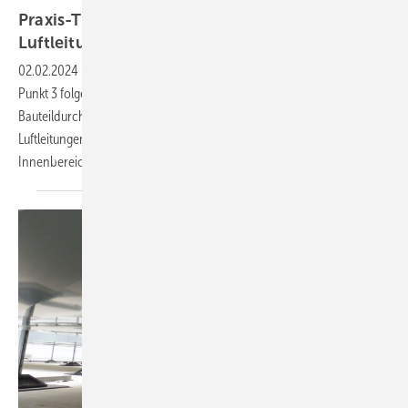
Praxis-Tipp: Dachdurchführung einer eckigen
Luftleitung
02.02.2024
-
Entsprechend der Ankündigung im Heft 2/2023 unter
Punkt 3 folgen nun Hinweise für die fachgerechte Ausführung von
Bauteildurchführungen mit gedämmten runden und eckigen
Luftleitungen und ihren Blechummantelungen zwischen Außen- und
Innenbereichen.