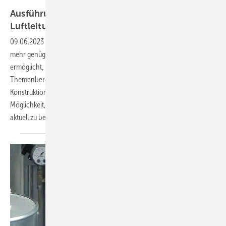
Talpa auf Pixabay
Ausführung von Dämmungen an eckigen
Luftleitungen im
Außenbereich
09.06.2023
-
Nachdem die Rubrik „Der gemeine Bauschaden“ nicht
mehr genügend Themen aus meiner Arbeit als Sachverständiger
ermöglicht, habe ich gemeinsam mit dem Rudolf Müller Verlag den
Themenbereich in Richtung Empfehlungen, Tipps bzw.
Konstruktionsvorschläge erweitert. Diese Plattform bietet mir nun die
Möglichkeit, über verschiedenste Themen in der WKSB-Isoliertechnik
aktuell zu
berichten.