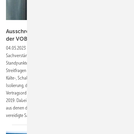
Karlheinz Kermann
Ausschreibungen und Aufmaß auf Grundlage
der
VOB
04.05.2023
-
Hier soll ein Bereich aus meiner
Sachverständigentätigkeit, bei dem es häufiger zu unterschiedlichen
Standpunkten kommt, näher erläutert werden. Es handelt sich um
Streitfragen über die Ausschreibung und das Aufmaß von Wärme-,
Kälte-, Schallschutz- sowie Brandschutzarbeiten in der technischen
Isolierung, die als Vertragsgrundlage die VOB (Vergabe- und
Vertragsordnung für Bauleistungen) haben – letzte aktuelle Fassung
2019. Dabei gibt es verschiedene Gründe, die zu Diskussionen führen,
aus denen dann wiederum Anfragen an öffentlich bestellte und
vereidigte Sachverständige
resultieren.