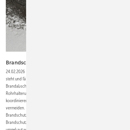
Foto: Karlheinz Kermann
Brandschutz entscheidet über den
Bauablauf
24.02.2026
-
Technische Dämmung läuft selten „einfach mit“ – sie
steht und fällt mit sauberer Abstimmung im Bauablauf. Wie Sie
Brandabschottungen frühzeitig systematisch festlegen,
Rohrhalterungen gemäß abP rechtzeitig mit dem Installateur
koordinieren und mit einer digitalen Systemliste teure Nacharbeiten
vermeiden. Plus: ein einfacher Praxis-Trick mit laminierten
Brandschutzplänen im Treppenhaus – und worauf es bei
Brandschutzklappen in Trockenbauwänden ankommt, bevor
umgebaut werden muss. Karlheinz
Kermanne