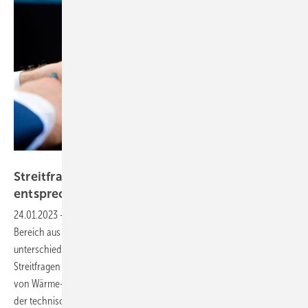
aymane jdidi auf Pixabay
Streitfragen über die Ausschreibung und das
entsprechende
Aufmaß
24.01.2023
-
In diesem Beitrag befasst sich der Autor mit einem
Bereich aus seiner Sachverständigentätigkeit, bei dem es häufiger zu
unterschiedlichen Standpunkten kommt: Hierbei handelt es sich um
Streitfragen über die Ausschreibung und das entsprechende Aufmaß
von Wärme-, Kälte- und Schallschutz sowie Brandschutzarbeiten in
der technischen Isolierung, die als Vertragsgrundlage die VOB haben