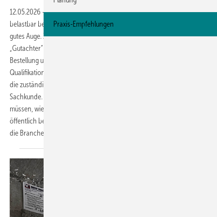
12.05.2026
-
Wer Schäden in der technischen Dämmung fachlich
belastbar bewerten will, braucht mehr als Berufserfahrung und ein
Praxis-Empfehlungen
gutes Auge. Zwar sind die Begriffe „Sachverständiger“ und
„Gutachter“ gesetzlich nicht geschützt, doch die öffentliche
Bestellung und Vereidigung gilt als besonders anspruchsvoller
Qualifikationsnachweis. Für WKS-Isoliermeister führt dieser Weg über
die zuständige Handwerkskammer und den Nachweis besonderer
Sachkunde. Der Beitrag erklärt, welche Voraussetzungen erfüllt sein
müssen, wie das Prüfungsverfahren aufgebaut ist und warum
öffentlich bestellte Sachverständige aus dem WKS-Isolierhandwerk für
die Branche an Bedeutung gewinnen. Karlheinz
Kermann