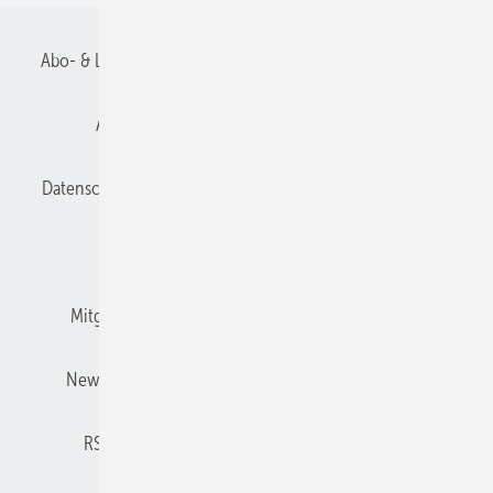
Abo- & Leserservice
AGB
Alle Inhalte chronologisch
Anmelden
Anmeldung und Registrierung
Datenschutz
E-Paper
Gentner Verlag
Impressum
Karriere bei Gentner
Kontakt
Mitgliedschaften und Engagement
Mediaservice
Newsletter
Privacy Manager
Redaktionsbeirat
RSS-Feed
Technische Isolierung abonnieren