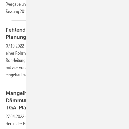
(Vergabe und Vertragsordnung für Bauleistungen), letzte aktuelle
Fassung
2019.
Fehlende bzw. mangelhafte Vorleistungen:
Planungs- und
Ausführungsmängel
07.10.2022
-
Dieser Beitrag zeigt einen Ausführungsmangel in Form
einer Rohrhalterung ohne thermische Trennung zwischen
Rohrleitung und Abhängekonstruktion sowie einen Planungsmangel
mit vier vorgelagerten Brandschutzklappen, die in der Wand hätten
eingebaut werden
können.
Mangelhafte Vorleistung für technische
Dämmungen bei Anlagenkomponenten und der
TGA-Planung
27.04.2022
-
In diesem Beitrag geht es um einen Ausführungsmangel,
der in der Praxis häufiger vorkommt. Anschließend gibt der Autor