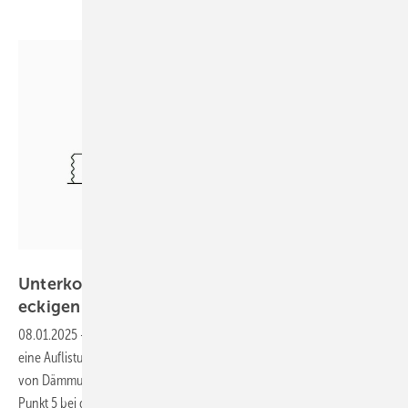
Kermann
Unterkonstruktion der Blechverkleidung von
eckigen Luftleitungen mit
FEF-Dämmung
08.01.2025
-
Im Heft TI – Technische Isolierung Nr. 2/2023 habe ich
eine Auflistung von Themen erstellt bzw. Bezug auf die Ausführung
von Dämmungen an Luftleitungen im Außenbereich genommen. Den
Punkt 5 bei diesen Themen „Unterkonstruktion der Blechverkleidung