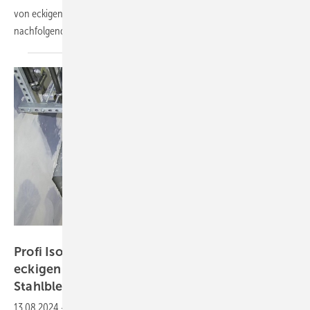
von eckigen Luftleitungen mit FEF-Dämmung“ möchte ich
nachfolgend
ergänzen.
Kermann
Profi Isolier-Tipp: Wie Alu-Lamellenmatten an
eckigen Luftleitungen aus verzinktem
Stahlblech
befestigen?
13.08.2024
-
Ein Thema, das mich als öffentlich bestellter und