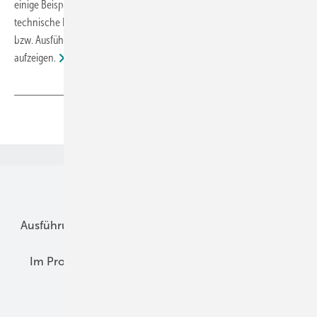
einige Beispiele aus dem Bereich der mangelhaften Vorleistung für
technische Dämmungen bei Anlagenkomponenten und der Planung
bzw. Ausführung der Technischen Gebäudeausrüstung (TGA)
aufzeigen.
Teilen
Link kopieren
Unsere Themen
Ausführung
Betrieb + Ausbildung
Im Fokus
Im Profil
Planung
Praxis-Empfehlungen
Recht + Regeln