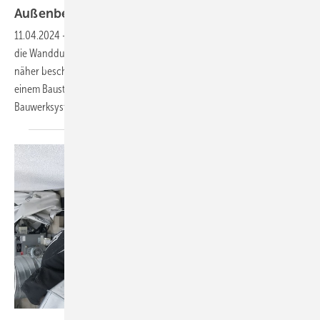
Außenbereich
11.04.2024
-
Wie schon im TI-Magazin 4.2023 angekündigt, werde ich
die Wanddurchführungen von Luftleitungen in den Außenbereich
näher beschreiben. Wie erwähnt, können diese Außenwände aus nur
einem Baustoff oder Baustoffkombinationen sowie aus
Bauwerksystemen hergestellt
werden.
Karlheinz Kermann