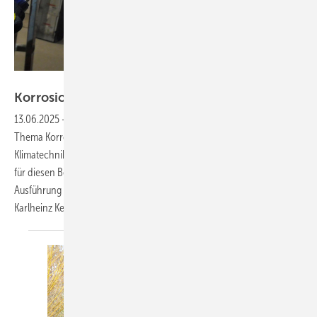
Foto: Karlheinz Kermann
Korrosionsschutz an
Leitungssystemen
13.06.2025
-
In dieser Ausgabe der TI möchte ich mich mit dem
Thema Korrosionsschutz an Leitungssystemen der Kälte- und
Klimatechnik an haustechnischen Anlagen befassen. Es gibt auch hier
für diesen Bereich verschiedene Regelwerke, die die Planung,
Ausführung und Wartung von Korrosionsschutzmaßnahmen regeln.
Karlheinz
Kermann