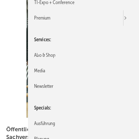
TI-Expo + Conference
Premium
Services
Abo & Shop
Media
Newsletter
Specials
Foto: Karlheinz Kermann
Ausführung
Öffentlich bestellt: So werden Isoliermeister
Sachverständige
Planung