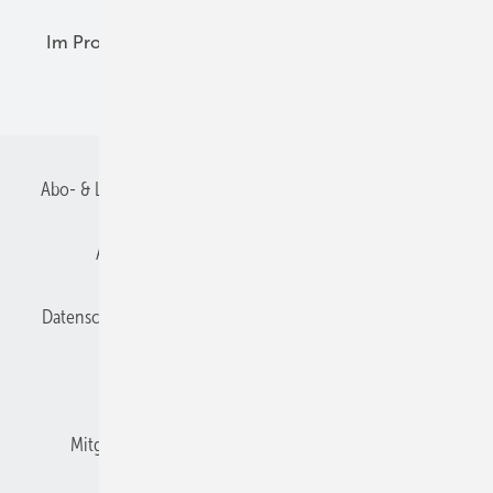
Im Profil
Planung
Praxis-Empfehlungen
Recht + Regeln
Abo- & Leserservice
AGB
Alle Inhalte chronologisch
Anmelden
Anmeldung und Registrierung
Datenschutz
E-Paper
Gentner Verlag
Impressum
Karriere bei Gentner
Kontakt
Mitgliedschaften und Engagement
Mediaservice