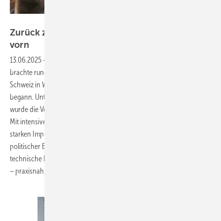
Foto: TI/vO
Zurück zu den Wurzeln – mit klarem Blick nach
vorn
13.06.2025
-
Der D-A-CH-Kongress der WKSB-Isolierbranche 2025
brachte rund 300 Fachleute aus Deutschland, Österreich und der
Schweiz in Wiesbaden zusammen – an jenem Ort, an dem alles
begann. Unter dem Motto „Back to the Roots & Zukunftsperspektiven“
wurde die Veranstaltung zu einem wegweisenden Branchentreffpunkt:
Mit intensiven Fachdebatten, innovativen Lösungsansätzen und
starken Impulsen zu Klimazielen, Fachkräftemangel, Digitalisierung und
politischer Einflussnahme zeigte der Kongress, wie sich die
technische Isolierung für die Herausforderungen von morgen aufstellt
– praxisnah, zukunftsorientiert und bestens
vernetzt.