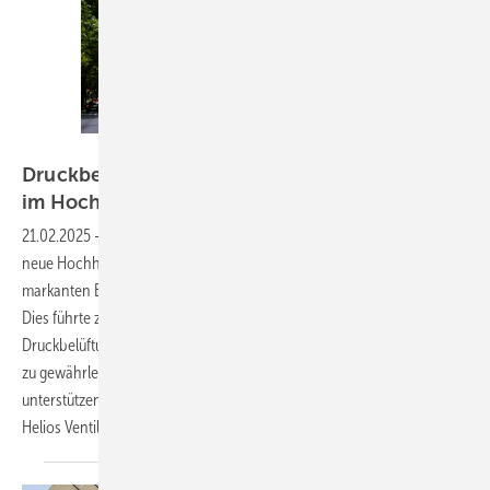
Foto: Helios Ventilatoren
Druckbelüftung für Flucht- und Rettungswege
im
Hochhaus
21.02.2025
-
Aufgrund seiner Höhe von 40 Etagen wurden für das
neue Hochhaus One Forty West in Frankfurt am Main mit seinen
markanten Balkonen strenge Brandschutzanforderungen erhoben.
Dies führte zur Installation maßgeschneiderter
Druckbelüftungsanlagen (DBA), um sichere Flucht- und Rettungswege
zu gewährleisten und die Feuerwehr bei ihrem Löschangriff zu
unterstützen. Dafür verbaut wurden unter anderem Lösungen von
Helios Ventilatoren. Thomas Volle, Christoph
Sommer