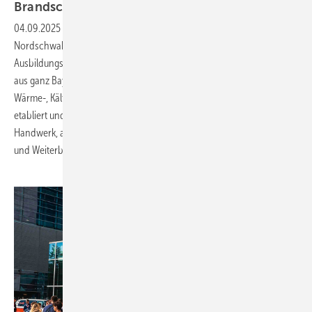
Brandschutzfachkraft
04.09.2025
-
Das Aus- und Fortbildungszentrum der Bauinnung
Nordschwaben in Nördlingen ist als über­betriebliche
Ausbildungsstätte, im Bereich der technischen Isolierung, für Azubis
aus ganz Bayern zuständig. Es hat sich als Kompetenzzentrum für das
Wärme-, Kälte-, Schall- und Brandschutz­isolierer-Handwerk (WKSB)
etabliert und bietet sowohl jungen Auszubildenden aus Industrie und
Handwerk, als auch erfahrenen Fachkräften praxisnahe Schulungen
und Weiterbildungen
an.