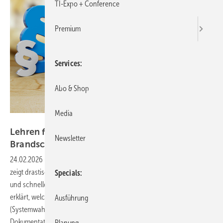
TI-Expo + Conference
Premium
Services
Abo & Shop
Media
Foto: MQ-Illustrations - stock.adobe.com
Lehren für technische Isolierung und
Newsletter
Brandschutz
24.02.2026
-
Der Silvesterbrand in Crans-Montana mit vielen Toten
zeigt drastisch, wie gefährlich brennbare Decken-/Dämmmaterialien
Specials
und schnelle Rauchausbreitung in Publikumslagen sind. Der Beitrag
erklärt, welchen Beitrag die technische Isolierung leisten kann
Ausführung
(Systemwahl, Bekleidungen, Schnittstellen zu Abschottungen,
Dokumentation) – und was andere Gewerke/Betreiber
Planung