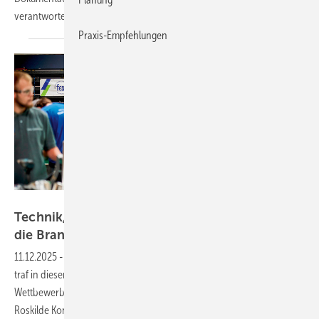
verantworten.
Praxis-Empfehlungen
Foto: FESI
Technik, Tempo, Teamgeist – starkes Signal für
die
Branche
11.12.2025
-
Die FESI European Technical Insulation Championship
traf in diesem Jahr auf die Branchenkonferenz Techisol – zwei Tage
Wettbewerb, Debatten und Ausstellung unter einem Dach im
Roskilde Kongrescenter. Veranstalter waren die FESI gemeinsam mit