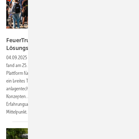
Foto: wirdenkenlokal GmbH
FeuerTrutz 2025: Fachdialog und
Lösungsvielfalt
04.09.2025
-
Die FeuerTrutz mit begleitendem Brandschutzkongress
fand am 25. und 26. Juni 2025 im Messezentrum Nürnberg statt. Als
Plattform für den vorbeugenden Brandschutz deckt die Veranstaltung
ein breites Themenspektrum ab – von baulichen und
anlagentechnischen Maßnahmen bis hin zu organisatorischen
Konzepten. Auch in diesem Jahr standen praxisnahe Lösungen,
Erfahrungsaustausch und die Weiterentwicklung von Standards im
Mittelpunkt.