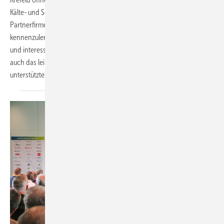
Kälte- und Schallschutz-Isolierer (WKS) für Betriebsinhaber und
Partnerfirmen. Eine Gelegenheit, die WKS-Ausbildung aus erster Hand
kennenzulernen. Neben fachlichem Austausch, Branchenneuheiten
und interessanten Gesprächen kam für die etwa 100 Besuchenden
auch das leibliche Wohl nicht zu kurz. Namhafte Sponsoren
unterstützten die
Veranstaltung.