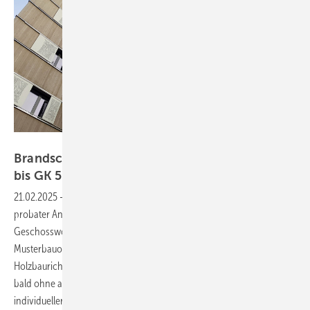
Foto: Viega
Brandschutz im Holzbau: Neue Möglichkeiten
bis GK
5
21.02.2025
-
Der Holzbau, speziell die Holztafelbauweise, ist ein
probater Ansatz, den wirtschaftlichen seriellen
Geschosswohnungsbau voranzubringen. Auch weil dank
Musterbauordnung (MBO) und der überarbeiteten Muster-
Holzbaurichtlinie (MHolzBauRL) Gebäude bis Gebäudeklasse 5 (GK 5)
bald ohne aufwendig nachzuweisende Abweichungen im Rahmen
individueller Brandschutzkonzepte möglich sein werden. Die