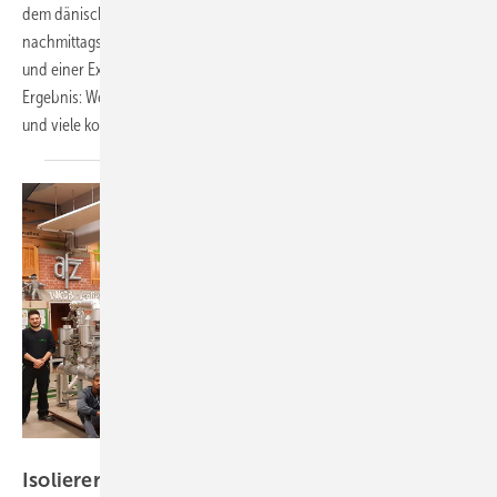
dem dänischen Verband DIB. Das Konzept: vormittags und
nachmittags Wettbewerb in Halle A, flankiert von Panels, Breakouts
und einer Expo, abends dann Branchennetzwerk und Gala. Das
Ergebnis: Wertschätzung für das Gewerk, politische Aufmerksamkeit –
und viele konkrete Impulse für Betriebe, Ausbilder und
Nachwuchs.
Foto: Ulrich Büringer
Isoliererausbildung und Lehrgang zur