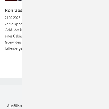
Foto: Deutsche Rockwool
Rohrabschottungen regelkonform
ausführen
21.02.2025
-
Eine der wesentlichen Maßnahmen im Rahmen des
vorbeugenden baulichen Brandschutzes ist die Einteilung eines
Gebäudes in Brandabschnitte. Je nach Größe und Art der Nutzung
eines Gebäudes müssen hierzu bestimmte Wände und Decken als
feuerwiderstandsfähige Bauteile ausgebildet werden. Michael
Kaffenberger-Küster
Teilen
Link kopieren
Unsere Themen
Ausführung
Betrieb + Ausbildung
Im Fokus