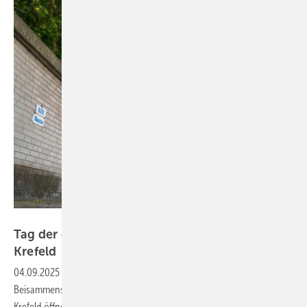
Foto: Bildungszentren des Baugewerbes e. V. (BZB)
Tag der offenen Tür und Branchentreff im BZB
Krefeld
04.09.2025
-
Ein Tag zum Austauschen, Netzwerken und geselligen
Beisammensein – die Bildungszentren des Baugewerbes e.V. (BZB) in
Krefeld öffneten am 06. Juni 2025 die Werkstatttüren der Wärme-,