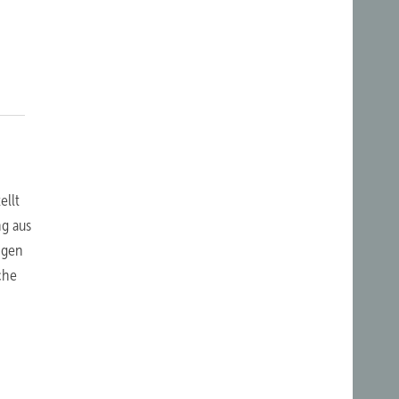
n
ellt
g aus
ngen
che