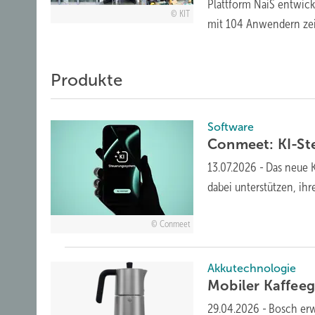
Plattform NaiS entwick
KIT
mit 104 Anwendern zei
Produkte
Software
Conmeet: KI-Ste
13.07.2026
-
Das neue 
dabei unterstützen, ihr
Conmeet
Akkutechnologie
Mobiler Kaffee­g
29.04.2026
-
Bosch erw