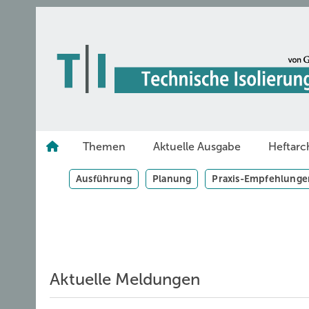
Springe
Skip
Skip
zum
to
to
Hauptinhalt
main
site
navigation
search
Themen
Aktuelle Ausgabe
Heftarc
Ausführung
Planung
Praxis-Empfehlunge
Aktuelle Meldungen