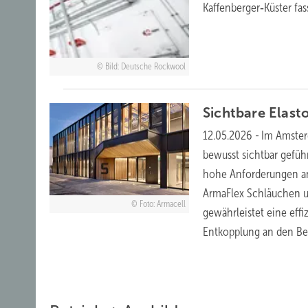
Kaffenberger‑Küster f
Bild: Deutsche Rockwool
Sichtbare Ela
12.05.2026
-
Im Amster
bewusst sichtbar geführ
hohe Anforderungen a
ArmaFlex Schläuchen u
Foto: Armacell
gewährleistet eine ef
Entkopplung an den Bef