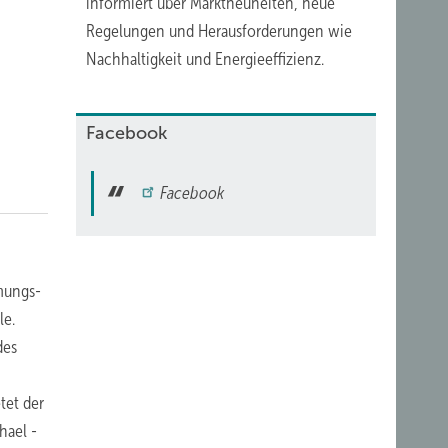
informiert über
Marktneuheiten
,
neue
Regelungen
und Herausforderungen wie
Nachhaltigkeit
und Energieeffizienz.
Facebook
Facebook
mungs-
le.
des
tet der
hael ­