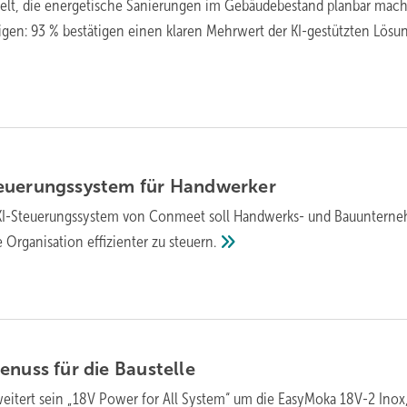
elt, die energetische Sanierungen im Gebäudebestand planbar macht
gen: 93 % bestätigen einen klaren Mehrwert der KI-gestützten
Lösun
ue­rungs­sys­tem für
Hand­wer­ker
KI-Steuerungssystem von Conmeet soll Handwerks- und Bauuntern
e Organisation effizienter zu
steuern.
e­nuss für die
Bau­stel­le
eitert sein „18V Power for All System“ um die EasyMoka 18V-2 Inox