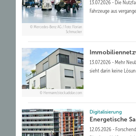
13.07.2026
-
Die Nutzfa
Fahr­zeuge aus ver­gan­ge
Mercedes-Benz AG / Foto: Florian
Schmucker
Immobiliennetz
13.07.2026
-
Mehr Neub
sieht darin keine Lösun
Hermann/stock.adobe.com
Digitalisierung
Energetische Sa
12.05.2026
-
Forschend