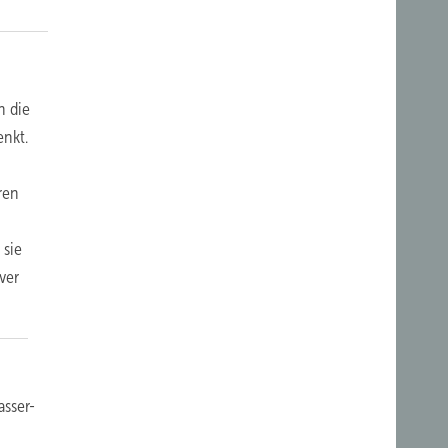
n die
enkt.
ren
 sie
ver
sser-