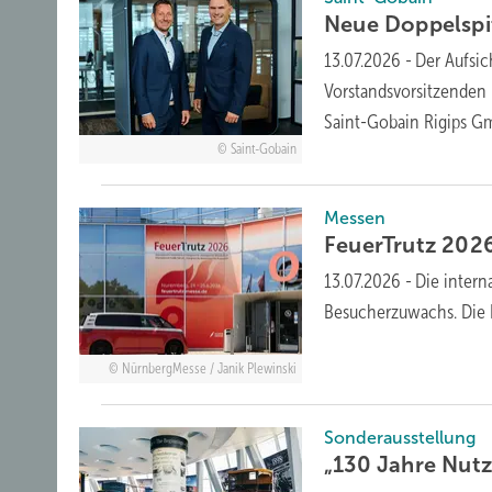
Neue Doppelspit
13.07.2026
-
Der Aufsic
Vorstandsvorsitzenden 
Saint-Gobain Rigips 
Saint-Gobain
Messen
FeuerTrutz 2026: 
13.07.2026
-
Die inter
Besucherzuwachs. Die 
NürnbergMesse / Janik Plewinski
Sonderausstellung
„130 Jahre Nut