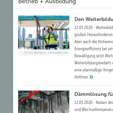
Betrieb + Ausbildung
Den Weiterbild
12.05.2026
-
Weiterbil
großen Herausforderunge
Aber auch die Notwend
Energieeffizienz bei p
Foto: Washburn - stock.adobe.com
Bewältigung setzt Weite
Weiterbildungsbedarfs 
eine planmäßige Vorgeh
Hettmer
Dämmlösung für
12.05.2026
-
Neben dem
und Wechseltemperatur