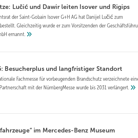
ze: Lučić und Dawir leiten Isover und
Rigips
htsrat der Saint-Gobain Isover G+H AG hat Danijel Lučić zum
bestellt. Gleichzeitig wurde er zum Vorsitzenden der Geschäftsführ
GmbH
ernannt.
Be­su­cher­plus und lang­fris­ti­ger
Stand­ort
nationale Fachmesse für vorbeugenden Brandschutz verzeichnete ei
Partnerschaft mit der NürnbergMesse wurde bis 2031
verlängert.
zfahrzeuge“ im Mercedes-Benz
Museum