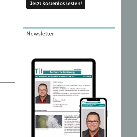
 auch
Jetzt kostenlos testen!
dene
Newsletter
bile,
t den
ses