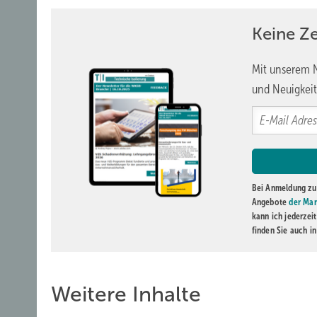
Vorgehen zu schnelleren Ergebnissen als Messungen bis
z.B. 600 °C, die mitunter mehrere Tage dauern.
Keine Ze
Bei den Messungen wurde versucht den Einfluss der Geome
Mit unserem N
zu ermitteln. Zudem wurde untersucht, wie gut sich die 
und Neuigkeit
die Messung entscheidend, da es sonst zu konvektiven An
erkennen ist dies an einem Referenzversuch bei dem eine
Wärmeleitfähigkeit war um den Faktor zwei bis drei erhöht
Wie in Abbildung 2 zu sehen wurde von mehreren Struktur
Rückschluss auf das Verhältnis Festkörper zu Pulverante
Bei Anmeldung zu 
Angebote
der Mar
kann ich jederzei
Lesen Sie auch:
finden Sie auch i
Weitere Inhalte