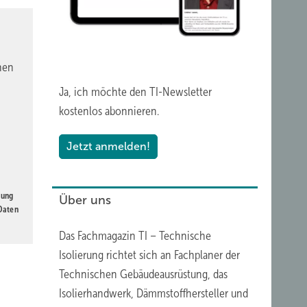
!
gkeit
nen
ch für
 zu
Ja, ich möchte den TI-Newsletter
kostenlos abonnieren.
Jetzt anmelden!
rekt
gung
Über uns
 Daten
Das Fachmagazin TI – Technische
Isolierung richtet sich an Fachplaner der
Technischen Gebäudeausrüstung, das
Isolierhandwerk
,
Dämmstoffhersteller
und