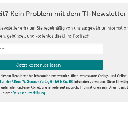
it? Kein Problem mit dem TI-Newsletter
trie und der Stärke des 3D-Drucks und somit der Festkörperleitfähi
ewsletter erhalten Sie regelmäßig von uns ausgewählte Informatio
Hohlräume mit pulverförmigen Dämmstoffen füllen lassen. Dies ist au
en, gebündelt und kostenlos direkt ins Postfach.
teilen an der Wärmeleitung führt und die Ergebnisse verfälscht. Gut
 ungefüllte Wanne mit einer gefüllten verglichen wurde. Die
, was nur durch die konvektiven Anteile erklärbar ist.
en auch die Dicke bzw. der Winkel der Stege verändert. Dies gibt di
il der Dämmwirkung.
diesem Newsletter bin ich damit einverstanden, über interessante Verlags- und Online-
ken der Alfons W. Gentner Verlag GmbH & Co. KG
informiert zu werden. Diese Einwilli
t widerrufen und eine Abmeldung ist jederzeit möglich. Informationen zum Umgang mit
n unserer
Datenschutzerklärung
.