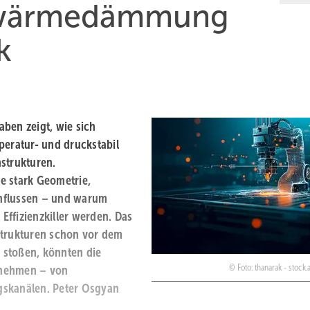
­wärme­dämmung
k
ben zeigt, wie sich
peratur- und druckstabil
nstrukturen.
e stark Geometrie,
influssen – und warum
ffizienzkiller werden. Das
Strukturen schon vor dem
 stoßen, könnten die
Foto: thanarak - stoc
rnehmen – von
gskanälen. Peter Osgyan