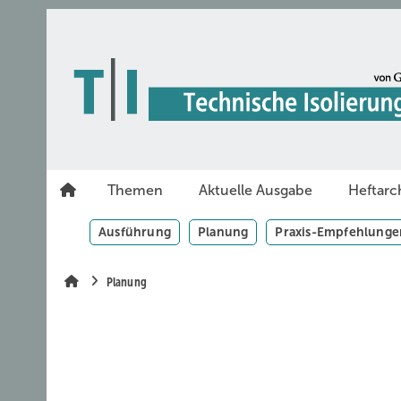
Springe
Skip
Skip
zum
to
to
Hauptinhalt
main
site
navigation
search
Themen
Aktuelle Ausgabe
Heftarc
Ausführung
Planung
Praxis-Empfehlunge
Planung