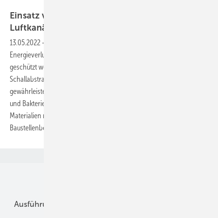
Armacell
Einsatz von brennbaren Dämmstoffen auf
Luftkanälen
13.05.2022
-
Luftkanäle klimatechnischer Anlagen müssen vor
Energieverlusten und bei Taupunktunterschreitungen vor Tauwasser
geschützt werden. Gleichzeitig reduziert die Dämmung die
Schallabstrahlung aus Anlageteilen. Um ein gesundes Raumklima zu
gewährleisten, sollte der Dämmstoff vor dem Ansiedeln von Staub
und Bakterien geschützt und leicht zu reinigen sein. Die eingesetzten
Materialien müssen sich auch unter schwierigen
Baustellenbedingungen einfach und sicher verarbeitet
lassen.
Unsere Themen
Ausführung
Betrieb + Ausbildung
Im Fokus