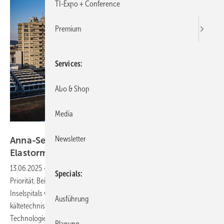
TI-Expo + Conference
Premium
Services
Abo & Shop
Media
Foto: Pascal Gugler / Insel Gruppe
Newsletter
Anna-Seiler-Haus setzt auf raucharme
Elastormerschäume
13.06.2025
-
Brandsicherheit besitzt in Krankenhäusern höchste
Specials
Priorität. Bei der Planung des neuen Hauptgebäudes des Berner
Inselspitals wurde auf den Einsatz von ArmaFlex Ultima auf allen
Ausführung
kältetechnischen Anlageteilen gesetzt. Der auf der ArmaPrene-
Technologie basierende Dämmstoff setzt im Brandfall 10-mal weniger
Planung