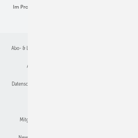
Im Profil
Planung
Praxis-Empfehlungen
Recht + Regeln
Abo- & Leserservice
AGB
Alle Inhalte chronologisch
Anmelden
Anmeldung und Registrierung
Datenschutz
E-Paper
Gentner Verlag
Impressum
Karriere bei Gentner
Kontakt
Mitgliedschaften und Engagement
Mediaservice
Newsletter
Privacy Manager
Redaktionsbeirat