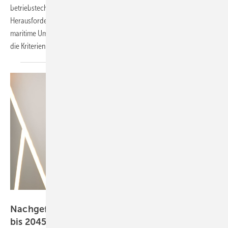
betriebstechnischen Anlagen auf hoher See zwar ähnlichen
Herausforderungen wie auf dem Festland. Jedoch hat das raue
maritime Umfeld erschwerende Auswirkungen. Dieser Beitrag geht auf
die Kriterien zur Auswahl des richtigen Dämmstoffes
ein.
S&B Strategy; Florian Moll
Nachgefragt: Klimaneutral in der Baubranche
bis 2045 – klappt das noch, Herr
Moll?