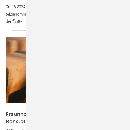
06.06.2024
-
Am 25. April hat das FIW München am Girls' Day 2024
teilgenommen. Der Girls Day ist eine Gelegenheit für Schülerinnen ab
der fünften Klasse, Einblicke in technische Berufsfelder zu
erhalten.
Unsplash, Facundo Sosa
Fraunhofer WKI forscht zu nachwachsenden
Rohstoffen für Werk- und
Dämmstoffe