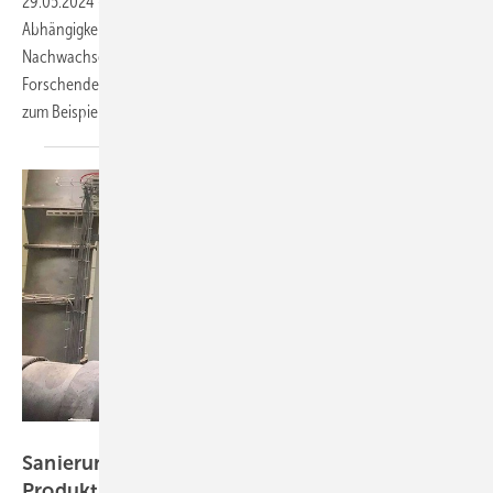
29.05.2024
-
Wie können endliche Ressourcen geschont und die
Abhängigkeiten von fossilen Ressourcen verringert werden?
Nachwachsende Rohstoffe sind eine Antwort, so das Fraunhofer WKI.
Forschende des Instituts entwickeln neue Materialien und Bauteile
zum Beispiel aus Holz, Flachs- und Hanffasern sowie
Pilzmyzel.
Kaimann GmbH
Sanierung der Dämmung nach Brand in einer
Produktionsanlage