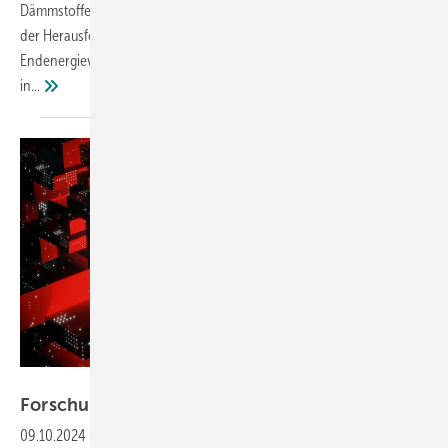
Dämmstoffe auf Basis von Rezyklaten und Biopolymeren. Angesichts
der Herausforderungen im Gebäudesektor, der für 35 % des
Endenergieverbrauchs in Deutschland verantwortlich sei, heißt es
in...
Zack Walker auf Unsplash
Forschungstag im FIW München am
16.10.2024
09.10.2024
-
In einem umfangreichen Vortragsprogramm