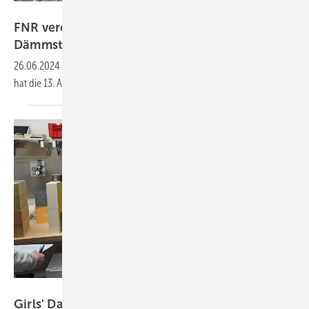
RM Rudolf Müller Medien GmbH & Co. KG
FNR veröffentlicht Marktübersicht zu
Dämmstoffen aus nachwachsenden
Rohstoffen
26.06.2024
-
Die Fachagentur Nachwachsende Rohstoffe e.V. (FNR)
hat die 13. Auflage der Marktübersicht
herausgebracht.
FIW München
Girls' Day 2024 am FIW
München