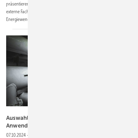
präsentieren Expertinnen und Experten des FIW München sowie
externe Fachleute Forschungsergebnisse und deren Bedeutung in der
Energiewende.
isawred auf Unsplash
Auswahl des richtigen Dämmstoffs für die
Anwendung an
Bord
07.10.2024
-
Hinsichtlich der technischen Isolierung unterliegen die