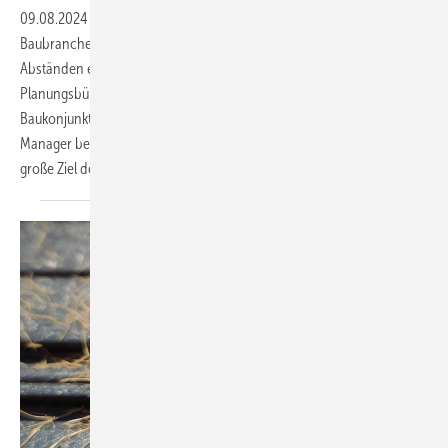
09.08.2024
-
S&B Strategy ist eine Strategieberatung für die
Baubranche. Das Unternehmen veröffentlicht in regelmäßigen
Abständen eine Planerbefragung, die Aufschluss über den Markt für
Planungsbüros und freiberuflich Planende sowie die aktuelle
Baukonjunktur gibt. Die TI-Redaktion sprach mit Florian Moll, Senior
Manager bei S&B Strategy, über die Planungsbranche im Bau und das
große Ziel der Klimaneutralität bis
2045.