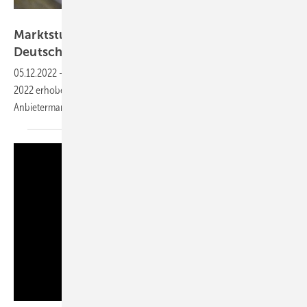
Rudolf Müller Mediengruppe
Marktstudie BRANCHENRADAR: Dämmstoffe in
Deutschland
2023
05.12.2022
-
Die BRANCHENRADAR-Marktstudie wurde im November
2022 erhoben und gibt einen Überblick über den Absatz und
Anbietermarkt von Dämmstoffen in
Deutschland.