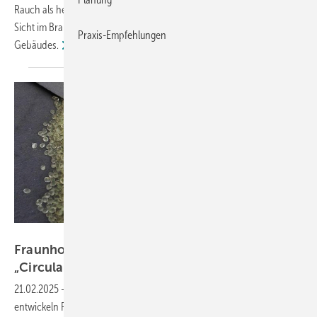
Rauch als herkömmliche Elastomerprodukte frei, verbessert so die
Sicht im Brandfall und verlängert die Evakuationszeit des
Praxis-Empfehlungen
Gebäudes.
Foto: Fraunhofer CCPE
Fraunhofer CCPE sucht Projektpartner für
„CircularInFoam“
21.02.2025
-
Im Rahmen des neuen Projekts »CircularInFoam«
entwickeln Forschende des Fraunhofer CCPE nachhaltige, zirkuläre