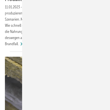
11.01.2023
-
Der Ausfall einer Produktionsanlage gehört für das
produzierende Gewerbe sicherlich zu den unerfreulichsten
Szenarien. Mit jeder Minute Stillstand verliert das Unternehmen Geld.
Wie schnell ein Brand wichtige Anlagenteile zerstören kann, musste
die Nahrungsmittelfirma IREKS im Frühjahr 2020 erfahren und setzt
deswegen auf Dämmstoffe mit einer geringen Rauchentwicklung im
Brandfall.