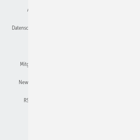
Anmelden
Anmeldung und Registrierung
Datenschutz
E-Paper
Gentner Verlag
Impressum
Karriere bei Gentner
Kontakt
Mitgliedschaften und Engagement
Mediaservice
Newsletter
Privacy Manager
Redaktionsbeirat
RSS-Feed
Technische Isolierung abonnieren
© 2026 TI – Technische Isolierung