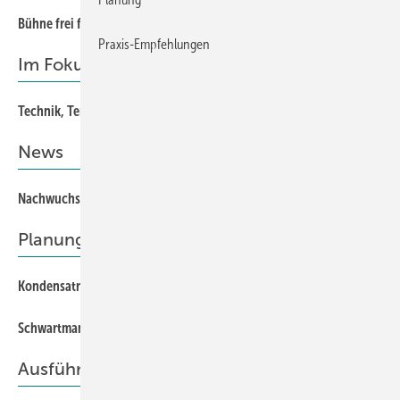
Bühne frei für die Besten – und die, die es werden wollen
Praxis-Empfehlungen
Im Fokus
Technik, Tempo, Teamgeist – starkes Signal für die Branche
News
Nachwuchs zeigt Spitzenleistung in Hamm
Planung
Kondensatrisiko für Dämmkonstruktionen?
Schwartmanns stellt vor...
Ausführung