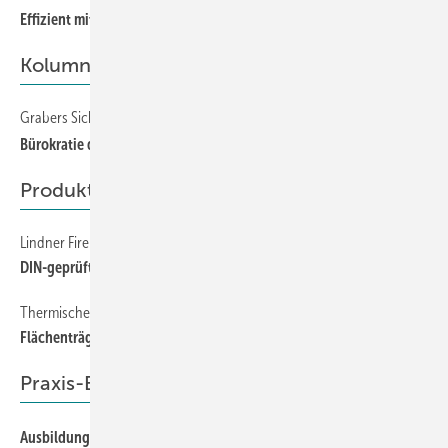
Effizient mit Einblasdämmtechnik – Brandschutz inklusive
Kolumne
Grabers Sicht der Dinge
Bürokratie durch Haltung ersetzen
Produkte
Lindner FirePort S90/EI90
DIN-geprüfte Brandabschottung für Bodenhohlräume
Thermische Entkopplung von Kanalaufhängungen
Flächenträger FT S3 für energieeffiziente Lüftungsanlagen
Praxis-Empfehlungen
Ausbildung, Europameister – ein Blick hinter die Kulissen