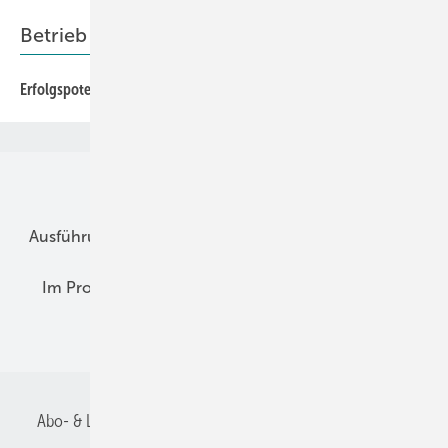
Betrieb + Ausbildung
Erfolgspotenziale von Social Media systematisch nutzen
Unsere Themen
Ausführung
Betrieb + Ausbildung
Im Fokus
Im Profil
Planung
Praxis-Empfehlungen
Recht + Regeln
Abo- & Leserservice
AGB
Alle Inhalte chronologisch