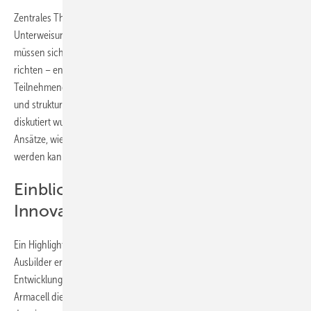
Zentrales Thema des diesjährigen Treffens waren die neuen
Unterweisungspläne für überbetriebliche Ausbildungszentren. Künftig
müssen sich alle Ausbildungsstätten nach diesen aktualisierten Plänen
richten – entsprechend groß war der Gesprächsbedarf unter den
Teilnehmenden. Die neuen Vorgaben bringen inhaltliche Änderungen
und strukturelle Anpassungen mit sich, die in der Runde intensiv
diskutiert wurden. Gemeinsam erarbeiteten die Ausbilder praxisnahe
Ansätze, wie die Umsetzung in den einzelnen Zentren gestaltet
werden kann.
Einblicke in Entwicklung und
Innovation
Ein Highlight war die Werksführung mit anschließender R&D-Tour. Die
Ausbilder erhielten Einblicke in die Forschungs- und
Entwicklungsarbeit des Unternehmens. Darüber hinaus nutzte
Armacell die Gelegenheit, aktuelle Dämmstoffe und Dämmsysteme aus