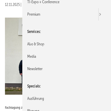
TI-Expo + Conference
12.11.2025
|
Druckvorschau
Premium
Services
Abo & Shop
Media
Newsletter
Specials
Ausführung
Armacell
Fachtagung zur überbetrieblichen Isolierer-Ausbildung in Münster (vordere
Planung