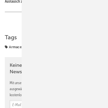
Austausch zu neuen Unterweisungsplänen.
Teilen
Link kopieren
Tags
Armacell
Betrieb + Ausbildung
Keine Zeit? Kein Problem mit dem TI-
Newsletter!
Mit unserem Newsletter erhalten Sie regelmäßig von uns
ausgewählte Informationen und Neuigkeiten, gebündelt und
kostenlos direkt ins Postfach.