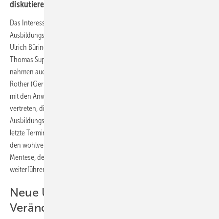
diskutieren.
Das Interesse war auch in diesem Jahr wieder groß: Neben den
Ausbildungsmeistern Uwe Behr (ÜAZ Brandenburg an der Havel),
Ulrich Büringer (AFZ Nordschwaben), Michael Herding (BZB Krefeld),
Thomas Supe (ABZ Hamm) und Marcel Zurth (WKSB Innung Nordost)
nahmen auch Orhan Mentese (Isoliertechnik Mentese) und René
Rother (Gerbsch Isolierungen) an der Fachtagung teil. Armacell war
mit den Anwendungsspezialisten Florian Kötter und Julian Oros
vertreten, die das Meeting moderierten. Für Uwe Behr, langjähriger
Ausbildungsmeister im ÜAZ Brandenburg an der Havel, war es der
letzte Termin in dieser Runde. Die Kollegen verabschiedeten ihn in
den wohlverdienten Ruhestand. Sein Nachfolger wird Orhan
Mentese, der künftig die Ausbildung im überbetrieblichen Zentrum
weiterführen wird.
Neue Unterweisungspläne bringen
Veränderungen