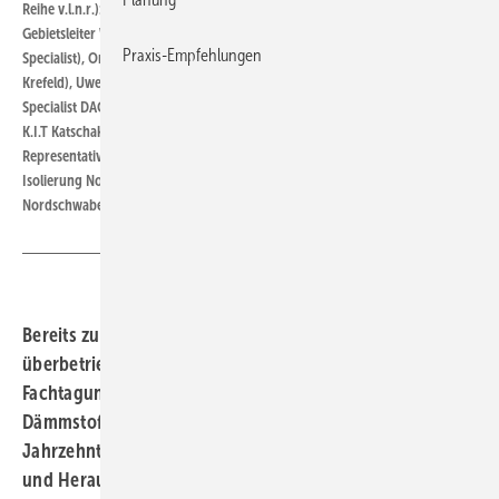
Reihe v.l.n.r.): Thomas Supe (ABZ Hamm), Thomas Leonhardt (Armacell
Gebietsleiter WKSB Region Ost), Florian Kötter (Armacell Application
Praxis-Empfehlungen
Specialist), Orhan Mentese (Isoliertechnik Mentese), Michael Herding (BZB
Krefeld), Uwe Behr (ÜAZ Brandenburg), Julian Oros (Armacell / Application
Specialist DACH). Hintere Reihe v.l.n.r: Marcel Zurth (WKSB Innung Nordost /
K.I.T Katschak Isoliertechnik GmbH), Robin Huckschlag (Armacell Sales
Representative WKSB West), René Rother (Förderverein Ausbildung WKSB
Isolierung Nordost e.V. / Gerbsch Isolierungen) und Ulrich Büringer (AFZ
Nordschwaben)
Bereits zum 18. Mal kamen die Ausbildungsmeister der
überbetrieblichen WKSB-Zentren zur jährlichen
Fachtagung bei Armacell in Münster zusammen. Der
Dämmstoffhersteller bietet der Branche seit über zwei
Jahrzehnten eine Plattform, um aktuelle Entwicklungen
und Herausforderungen in der Ausbildung zu