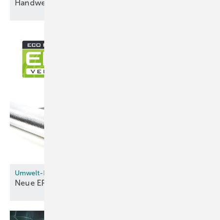
Handwerkersoftware: Streit V.1 wird zu
Streit
Umwelt-Produktdeklarationen
Neue EPDs für Dämm­stof­fe von
Armacell