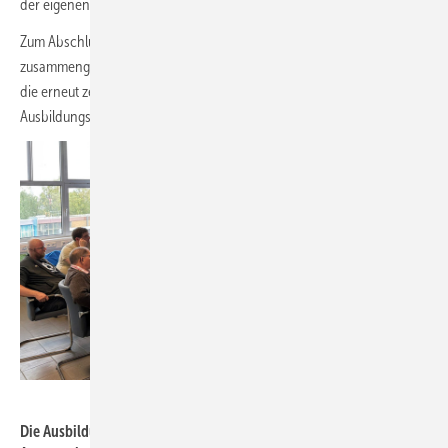
der eigenen Entwicklung und künftige Neuheiten vorzustellen.
Zum Abschluss wurden die wichtigsten Erkenntnisse in einem Review
zusammengefasst, ein gelungener Schlusspunkt einer Veranstaltung,
die erneut zeigte, wie wichtig der Austausch zwischen Industrie und
Ausbildungszentren für die Zukunft des Isolierhandwerks ist.
Armacell
Die Ausbildungsmeister der überbetrieblichen WKSB-Zentren im