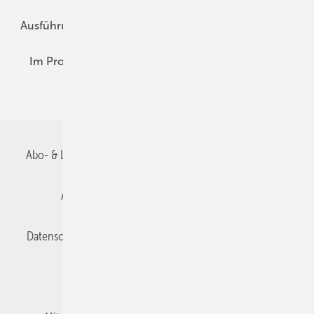
Ausführung
Betrieb + Ausbildung
Im Fokus
Im Profil
Planung
Praxis-Empfehlungen
Recht + Regeln
Abo- & Leserservice
AGB
Alle Inhalte chronologisch
Anmelden
Anmeldung und Registrierung
Datenschutz
E-Paper
Gentner Verlag
Impressum
Karriere bei Gentner
Kontakt