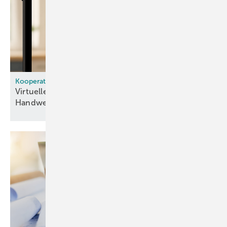
Kooperation
Virtuelle KI-Büro­kraft „Petra“ ent­las­tet
Hand­werk