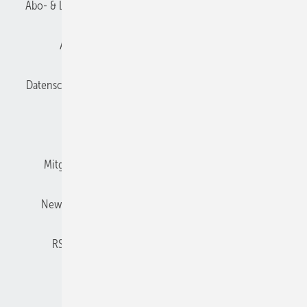
Abo- & Leserservice
AGB
Alle Inhalte chronologisch
Anmelden
Anmeldung und Registrierung
Datenschutz
E-Paper
Gentner Verlag
Impressum
Karriere bei Gentner
Kontakt
Mitgliedschaften und Engagement
Mediaservice
Newsletter
Privacy Manager
Redaktionsbeirat
RSS-Feed
Technische Isolierung abonnieren
© 2026 TI – Technische Isolierung