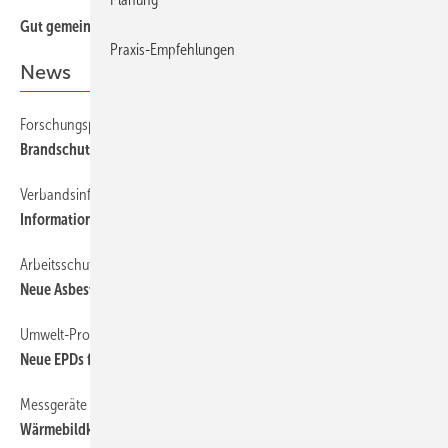
Gut gemeint, schlecht verteilt
Praxis-Empfehlungen
News
Forschungsprojekt
Brandschutzmaterial aus Sägemehl
Verbandsinformationen
Informationsportal für flexible technische Dämmstoffe
Arbeitsschutz
Neue As bestp flichten: BG BAU aktualisiert Leitfaden
Umwelt-Produktdeklarationen
Neue EPDs für Dämmstoffe von Armacell
Mes sgeräte
Wärmebildkameras für verschiedene Anwendungen