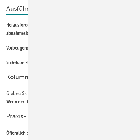
Ausführung
Herausforderungen bei Wand- und Deckendurchführungen ­
abnahmesicher bewältigen
Vorbeugender Brandschutz bei Stahlblechlüftungsleitungen
Sichtbare Elastomer-Dämmung als Gestaltungselement
Kolumne
Grabers Sicht der Dinge
Wenn der Druck steigt, zählt das Wesentliche
Praxis-Empfehlungen
Öffentlich bestellt: So werden Isoliermeister Sachverständige