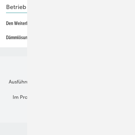
Betrieb + Ausbildung
Den Weiterbildungsbedarf von Mitarbeitern ermitteln
Dämmlösung für Kälteleitungen an Anlagen nach DIN 4140
Unsere Themen
Ausführung
Betrieb + Ausbildung
Im Fokus
Im Profil
Planung
Praxis-Empfehlungen
Recht + Regeln