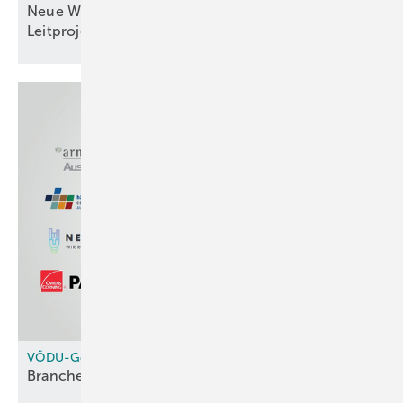
Neue Wege zur Ressourceneffizienz: KIT-
Leitprojekt setzt
Maßstäbe
VÖDU-Generalversammlung 2026 in Salzburg
Branchentreff mit
Praxisfokus