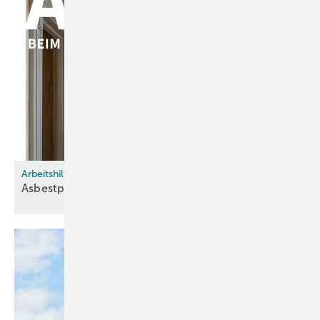
Arbeitshilfe
Asbestpflichten: BG Bau ak­tua­li­siert
Leit­fa­den