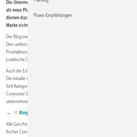
Die Unternehmensgruppe fischer startet den Blog „Spotlights“
als neue Plattform für Fachleute und Interessierte. Die Inhalte
Praxis-Empfehlungen
dienen dazu Wissen, Prozesse und die Menschen hinter der
Marke sichtbar zu machen.
Der Blog bietet eine Mischung aus Einblicken und relevantem Wissen.
Dies umfasst Themen wie strategische Entscheidungen bei weltweiten
Produktionsstandorten, die Bedeutung von Auslandserfahrung oder
praktische DIY-Tipps.
Auch die Erläuterung von Netzwerksicherheit gehört zum Angebot.
Die Inhalte stammen aus allen Unternehmensbereichen und sind in
fünf Kategorien unterteilt: Unternehmensalltag, Success Stories,
Corporate Social Responsibility, fachliches und
unternehmensspezifisches Backgroundwissen sowie DIY-Tipps.
→
Blog „Spotlights“
Alle Geschäftsfelder – fischer Befestigungssysteme, fischertechnik,
fischer Consulting und fischer Electronic Solutions – sind einbezogen.