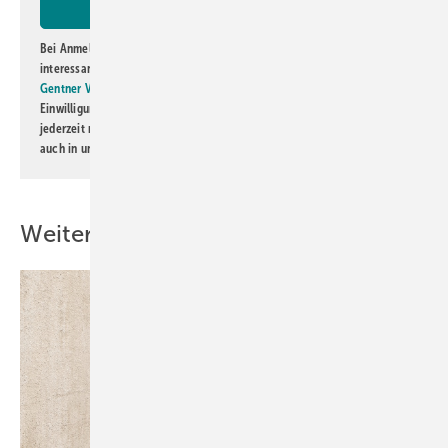
Bei Anmeldung zu diesem Newsletter bin ich damit einverstanden, über
interessante Verlags- und Online-Angebote
der Marken der Alfons W.
Gentner Verlag GmbH & Co. KG
informiert zu werden. Diese
Einwilligung kann ich jederzeit widerrufen und eine Abmeldung ist
jederzeit möglich. Informationen zum Umgang mit Daten finden Sie
auch in unserer
Datenschutzerklärung
.
Weitere Inhalte