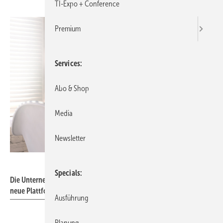
TI-Expo + Conference
Premium
Services
Abo & Shop
Media
Newsletter
MclittleStock - stock.adobe.com
Specials
Die Unternehmensgruppe fischer startet den Blog „Spotlights“ als
neue Plattform.
Ausführung
Planung