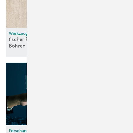
Werkzeuge
fischer FHD II: Hohl­boh­rer für staub­frei­es
Boh­ren
Forschung & Entwicklung