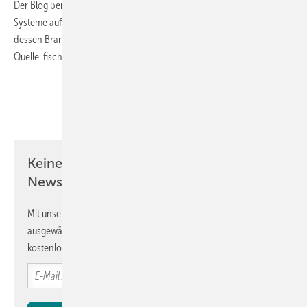
Der Blog bereitet Inhalte sowohl für Suchmaschinen als auch für KI-
Systeme auf. Er bietet vertiefende Einblicke in das Unternehmen und
dessen Branchen.
Quelle: fischerwerke / fl
Teilen
Link kopieren
Keine Zeit? Kein Problem mit dem TI-
Newsletter!
Mit unserem Newsletter erhalten Sie regelmäßig von uns
ausgewählte Informationen und Neuigkeiten, gebündelt und
kostenlos direkt ins Postfach.