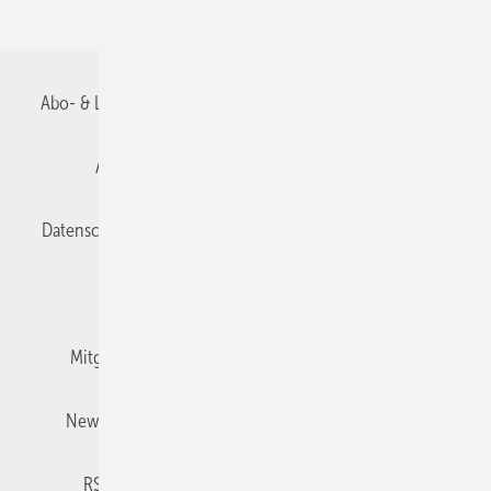
Recht + Regeln
Abo- & Leserservice
AGB
Alle Inhalte chronologisch
Anmelden
Anmeldung und Registrierung
Datenschutz
E-Paper
Gentner Verlag
Impressum
Karriere bei Gentner
Kontakt
Mitgliedschaften und Engagement
Mediaservice
Newsletter
Privacy Manager
Redaktionsbeirat
RSS-Feed
Technische Isolierung abonnieren