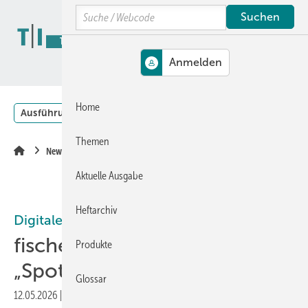
Springe
Skip
Skip
Search
zum
to
to
Hauptinhalt
main
site
navigation
search
MENÜ
Home
Ausführung
Planung
Praxis-Empfehlungen
Themen
News
Aktuelle Ausgabe
Heftarchiv
Digitale Kommunikation
fischer startet neuen Blog
Produkte
„Spotlights“
Glossar
12.05.2026
|
Druckvorschau