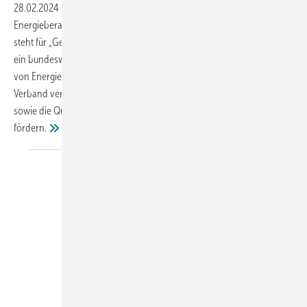
28.02.2024
-
Die Förderung, Anerkennung und Entwicklung der
Energieberatung ist der Stützpfeiler unserer Verbandsarbeit. Der GIH
steht für „Gebäudeenergieberater, Ingenieure, Handwerker“ und ist
ein bundesweit tätiger Verband, der sich auf die Interessenvertretung
von Energieberatenden spezialisiert hat. Der gewerkeübergreifende
Verband verfolgt das Ziel, die Energieberatung weiterzuentwickeln
sowie die Qualität und Professionalität in der Energieberatung zu
fördern.