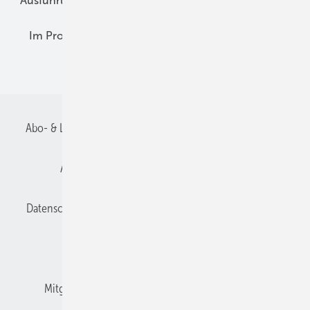
Ausführung
Betrieb + Ausbildung
Im Fokus
Im Profil
Planung
Praxis-Empfehlungen
Recht + Regeln
Abo- & Leserservice
AGB
Alle Inhalte chronologisch
Anmelden
Anmeldung und Registrierung
Datenschutz
E-Paper
Gentner Verlag
Impressum
Karriere bei Gentner
Kontakt
Mitgliedschaften und Engagement
Mediaservice