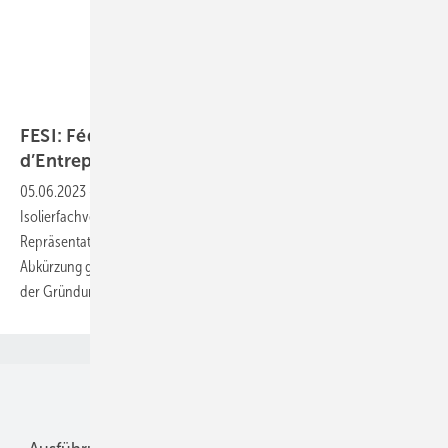
FESI
FESI: Fédération Européenne des Syndicats
d’Entreprises
d’Isolation
05.06.2023
-
Die FESI ist der europäische Dachverband nationaler
Isolierfachverbände und eine wichtige Informations-, Aktivitäts- und
Repräsentations­plattform für die gesamte Branche in Europa. (Die
Abkürzung geht auf den französisch formulierten Verbandsnamen bei
der Gründung 1970 in Paris
zurück).
Unsere Themen