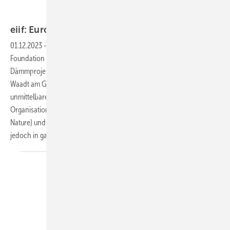
eiif: European Industrial Insulation Foundation
eiif: European Industrial Insulation
Foundation
01.12.2023
-
Gegründet wurde die European Industrial Insulation
Foundation am 28. Mai 2009 in der Schweiz mit dem Ziel, nachhaltige
Dämmprojekte in der Industrie zu initiieren. Ihr Sitz ist im Kanton
Waadt am Genfer See in Gland zwischen Lausanne und Genf und in
unmittelbarer Nachbarschaft zu weiteren internationalen
Organisationen wie IUCN (International Union for Conservation of
Nature) und dem WWF (World Wildlife Fund for Nature). Aktiv ist die EiiF
jedoch in ganz Europa und darüber
hinaus.