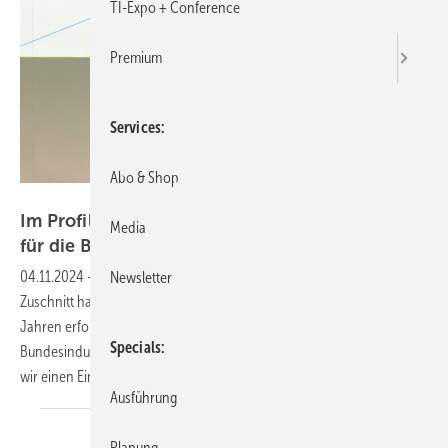
TI-Expo + Conference
Premium
Services
Abo & Shop
Thomas Geiger
Im Profil: Der BTGA – seit 125 Jahren Einsatz
Media
für die
Branche
04.11.2024
-
Die Anlagen erstellenden Unternehmen mit industriellem
Newsletter
Zuschnitt haben in Deutschland einen Verband, der seit mehr als 125
Jahren erfolgreich ihre Interessen vertritt: den BTGA –
Specials
Bundesindustrieverband Technische Gebäudeausrüstung. Hier geben
wir einen Einblick in die Breite und Vielfalt seiner
Aktivitäten.
Ausführung
Planung