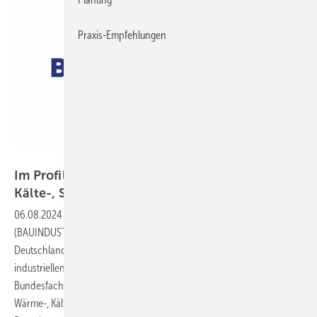
Praxis-Empfehlungen
Bauindustrie - Hauptverband der Deutschen Industrie e.V.
Im Profil: Bundesfachabteilung Wärme-,
Kälte-, Schall- und
Brandschutz
06.08.2024
-
Der Hauptverband der Deutschen Bauindustrie e. V.
(BAUINDUSTRIE) ist die Spitzenorganisation der Bauindustrie in
Deutschland. Die Organisation der fachlichen Interessen der bau-
industriellen Mitgliedsunternehmen wird in den
Bundesfachabteilungen wahrgenommen. Die Bundesfachabteilung
Wärme-, Kälte-, Schall- und Brandschutz (WKSB) ist die