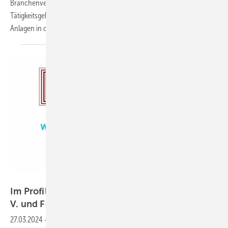
Branchenvertretung der bauindustriellen Isolierunternehmen. Ihr
Tätigkeitsgebiet ist die Technische Dämmung betriebstechnischer
Anlagen in der
Industrie.
Zentralverband des Deutschen Baugewerbes (ZDB)
Im Profil: Bundesfachgruppe WKSB im ZDB e.
V. und Fördergemeinschaft Dämmtechnik e.
V.
27.03.2024
-
Die Bundesfachgruppe WKSB unter dem starken Dach